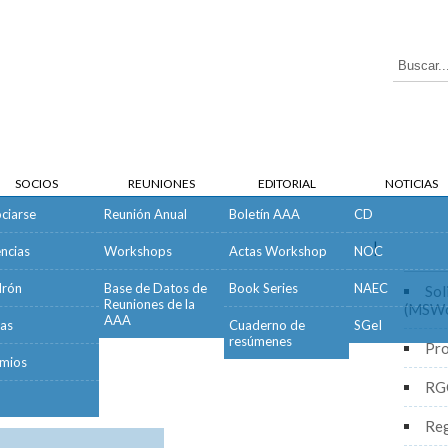
SOCIOS
REUNIONES
EDITORIAL
NOTICIAS
ciarse
Reunión Anual
Boletín AAA
CD
|
encias
Workshops
Actas Workshop
NOC
s de la Comisión Directiva
drón
Base de Datos de
Book Series
NAEC
Sol
Reuniones de la
(MSWo
AAA
as
Cuaderno de
SGeI
resúmenes
Pro
Acta
mios
RG
U
Reg