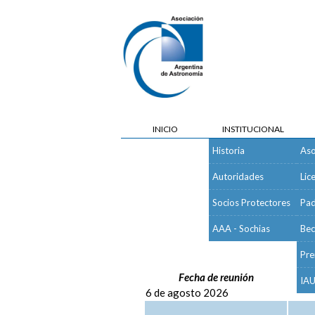
INICIO
INSTITUCIONAL
Historia
Aso
Autoridades
Lic
Actas de las Sesione
Socios Protectores
Pa
AAA - Sochias
Bec
Fecha de reunión
Pre
6 de agosto 2026
IA
30 de junio 2026
8 de mayo 2026
Acta