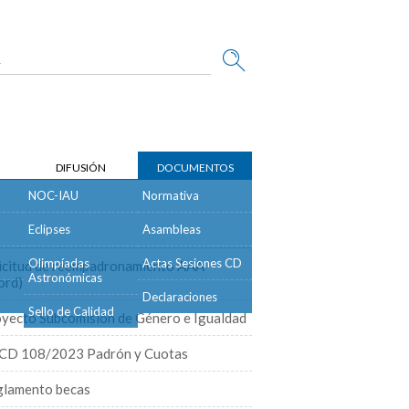
DIFUSIÓN
DOCUMENTOS
NOC-IAU
Normativa
DOCUMENTOS
Eclipses
Asambleas
Olimpíadas
Actas Sesiones CD
icitud de reempadronamiento AAA
Astronómicas
rd)
Declaraciones
Sello de Calidad
yecto Subcomisión de Género e Igualdad
CD 108/2023 Padrón y Cuotas
lamento becas