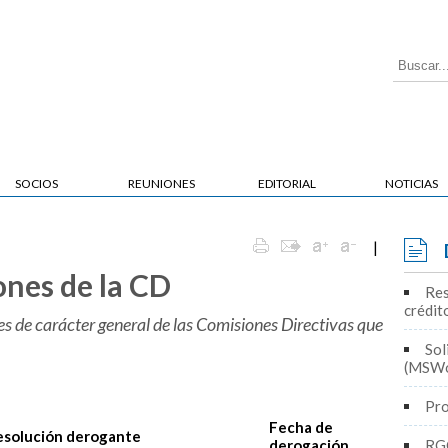
SOCIOS
REUNIONES
EDITORIAL
NOTICIAS
|
ones de la CD
Res
crédit
es de carácter general de las Comisiones Directivas que
Sol
(MSWo
Pro
Fecha de
esolución derogante
derogación
RG